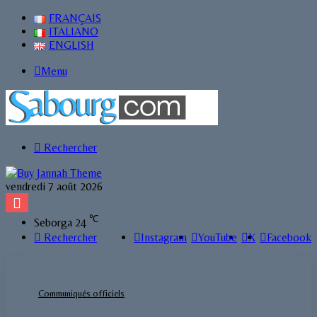
FRANÇAIS
ITALIANO
ENGLISH
Menu
Rechercher
vendredi 7 août 2026
℃
Seborga
24
Rechercher
Instagram
YouTube
X
Facebook
Communiqués officiels