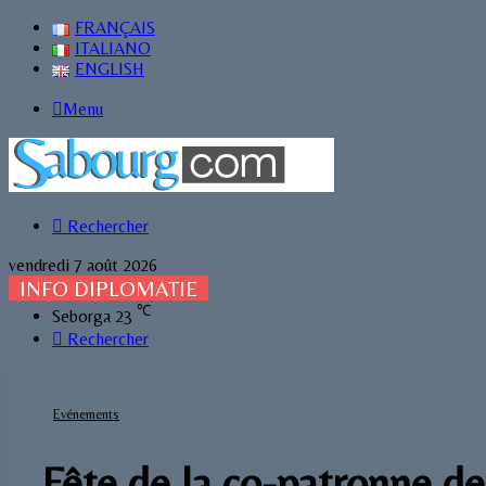
FRANÇAIS
ITALIANO
ENGLISH
Menu
Rechercher
vendredi 7 août 2026
INFO DIPLOMATIE
℃
Seborga
23
Rechercher
Evénements
Fête de la co-patronne d