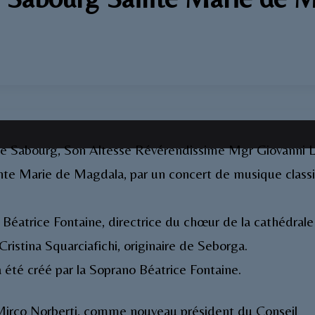
é de Sabourg, Son Altesse Révérendissime Mgr Giovanni L
ainte Marie de Magdala, par un concert de musique class
e Béatrice Fontaine, directrice du chœur de la cathédral
istina Squarciafichi, originaire de Seborga.
 été créé par la Soprano Béatrice Fontaine.
 Mirco Norberti, comme nouveau président du Conseil