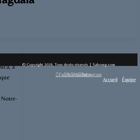
© Copyright 2026, Tous droits réservés | Sabourg.com
uca, a
Facebook
X
YouTube
Instagram
ique
Accueil
Équipe
e Notre-