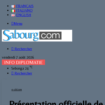
FRANÇAIS
ITALIANO
ENGLISH
Menu
Rechercher
vendredi 7 août 2026
INFO DIPLOMATIE
℃
Seborga
24
Rechercher
e-citizen
Présentation officielle d