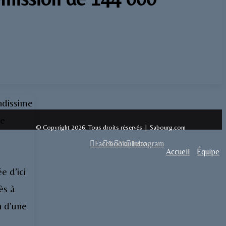
ndissime
de
© Copyright 2026, Tous droits réservés | Sabourg.com
Facebook
X
YouTube
Instagram
Accueil
Équipe
e d’ici
ès à
n d’une